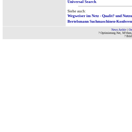
Universal Search
.
Siehe auch:
Wegweiser im Netz - Qualit? und Nut
Bertelsmann Suchmaschinen-Konferen
News Archiv
|
On
? Optimierung.Net, M?chen
? Bild