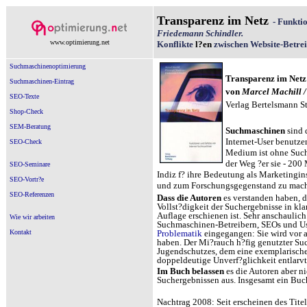
Transparenz
im Netz
- Funktio
Friedemann Schindler.
www.optimierung.net
Konflikte
l?en
zwischen Website-Betre
Suchmaschinenoptimierung
Transparenz im Netz 
Suchmaschinen-Eintrag
von
Marcel Machill /
SEO-Texte
Verlag Bertelsmann St
Shop-Check
SEM-Beratung
Suchmaschinen
sind 
Internet-User benutzen
SEO-Check
Medium ist ohne Suchm
der Weg ?er sie - 200
SEO-Seminare
Indiz f? ihre Bedeutung als Marketingin
SEO-Vortr?e
und zum Forschungsgegenstand zu mac
SEO-Referenzen
Dass die Autoren
es verstanden haben, 
Vollst?digkeit der Suchergebnisse in klar
Auflage erschienen ist. Sehr anschaulic
Wie wir arbeiten
Suchmaschinen-Betreibern, SEOs und User
Kontakt
Problematik
eingegangen: Sie wird vor a
haben. Der Mi?rauch h?fig genutzter Such
Jugendschutzes, dem eine exemplarische S
doppeldeutige Unverf?glichkeit entlarv
Im Buch belassen
es die Autoren aber n
Suchergebnissen aus. Insgesamt ein Buc
Nachtrag 2008: Seit erscheinen des Tite