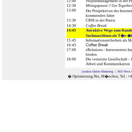
12:00
Projektmanagement in der Pr
12:30
Mittagspause //
Get Togethe
13:00
Die Perspektiven des Intern
kommenden Jahre
13:30
CRM in der Praxis
14:30
Coffee Break
14:45
Attraktive Wege zum Kund
Suchmaschinen als T�r-�f
15:45
Informationssicherheit als 
16:45
Coffee Break
17:00
eRelations - Interessenten f
binden
18:00
Die vernetzte Gesellschaft – 
Arbeit und Kommunikation
Lexikon Online Marketing
|
SEO News A
� Optimierung.Net, M�nchen, Tel.: +4