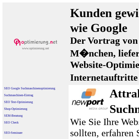
Kunden gewi
wie Google
Der Vortrag von
www.optimierung.net
M�nchen, liefer
Website-Optimie
Internetauftritt
SEO Google Suchmaschinenoptimierung
Attra
Suchmaschinen-Eintrag
SEO Text-Optimierung
Suchm
Shop-Optimierung
SEM-Beratung
Wie Sie Ihre Web
SEO Check
sollten, erfahren
SEO-Seminare