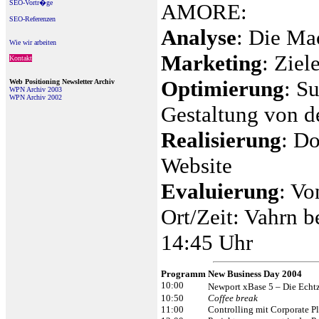
SEO-Vortr�ge
AMORE:
SEO-Referenzen
Analyse
: Die Ma
Wie wir arbeiten
Marketing
: Ziel
Kontakt
Optimierung
: S
Web Positioning Newsletter Archiv
WPN Archiv 2003
WPN Archiv 2002
Gestaltung von de
Realisierung
: Do
Website
Evaluierung
: Vo
Ort/Zeit: Vahrn b
14:45 Uhr
Programm New Business Day 2004
10:00
Newport xBase 5 – Die Echt
10:50
Coffee break
11:00
Controlling mit Corporate P