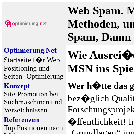
Web Spam. Mi
Methoden, um
Spam, Damn S
Optimierung
.
Net
Wie Ausrei�
Startseite f�r Web
MSN ins Spie
Positioning und
Seiten- Optimierung
Wer h�tte das g
Konzept
Site Promotion bei
bez�glich Qualit
Suchmaschinen und
Forschungsproje
Verzeichnissen
Referenzen
�ffentlichkeit! 
Top Positionen nach
„Grundlagen“ imm