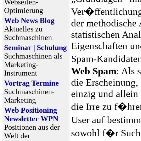
Webseiten-
Ver�ffentlichung
Optimierung
Web News Blog
der methodische 
Aktuelles zu
statistischen An
Suchmaschinen
Eigenschaften un
Seminar | Schulung
Suchmaschinen als
Spam-Kandidate
Marketing-
Web Spam
: Als
Instrument
die Erscheinung, 
Vortrag Termine
Suchmaschinen-
einzig und allei
Marketing
die Irre zu f�hr
Web Positioning
User auf bestimmt
Newsletter WPN
Positionen aus der
sowohl f�r Such
Welt der