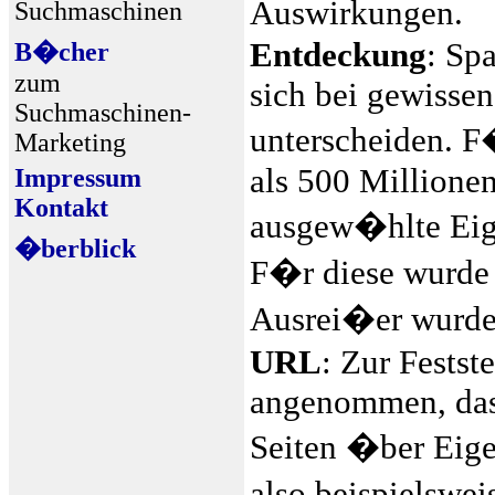
Auswirkungen.
Suchmaschinen
Entdeckung
: Sp
B�cher
zum
sich bei gewisse
Suchmaschinen-
unterscheiden. 
Marketing
als 500 Millione
Impressum
Kontakt
ausgew�hlte Eige
�berblick
F�r diese wurde 
Ausrei�er wurde
URL
: Zur Fests
angenommen, dass
Seiten �ber Eige
also beispielswei