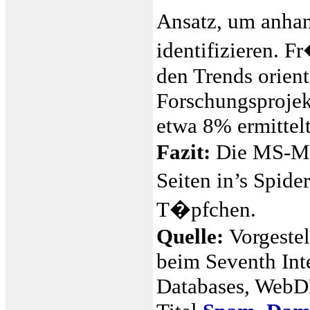
Ansatz, um anha
identifizieren. 
den Trends orien
Forschungsproje
etwa 8% ermittelt
Fazit:
Die MS-Met
Seiten in’s Spid
T�pfchen.
Quelle:
Vorgestel
beim Seventh Int
Databases, WebDB