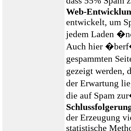
dass 55% Spam z
Web-Entwicklun
entwickelt, um Sp
jedem Laden �nde
Auch hier �berf
gespammten Seite
gezeigt werden, 
der Erwartung l
die auf Spam zu
Schlussfolgerun
der Erzeugung vi
statistische Meth